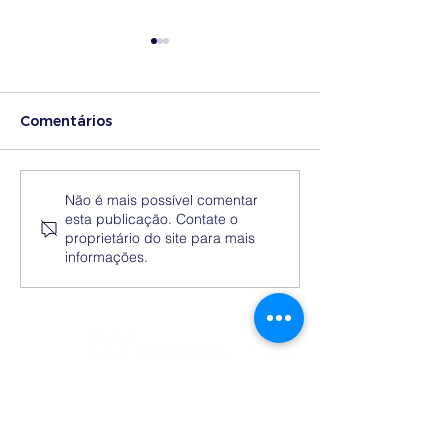
Comentários
Medidas excecionais
Dia Nacional 
Não é mais possível comentar
esta publicação. Contate o
de ação social no
Internacional 
proprietário do site para mais
Ensino Superior |
Eliminação da
informações.
Ucrânia
Discriminação