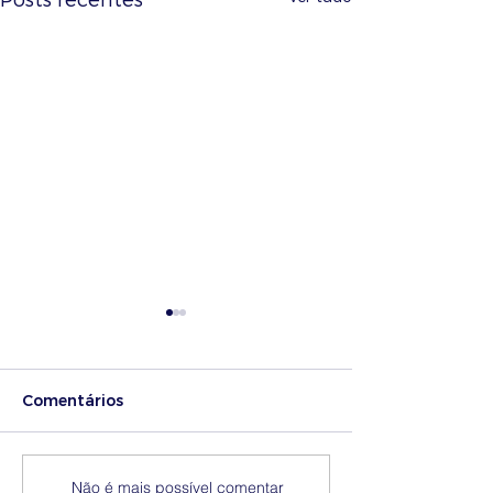
Posts recentes
Comentários
Medidas excecionais
Dia Nacional 
Não é mais possível comentar