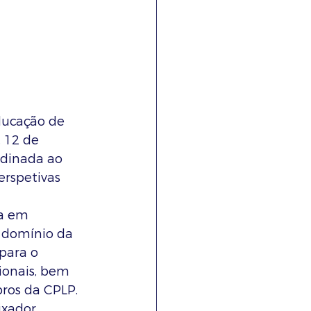
ducação de 
 12 de 
rdinada ao 
erspetivas 
a em 
o domínio da 
para o 
ionais, bem 
ros da CPLP. 
ixador 