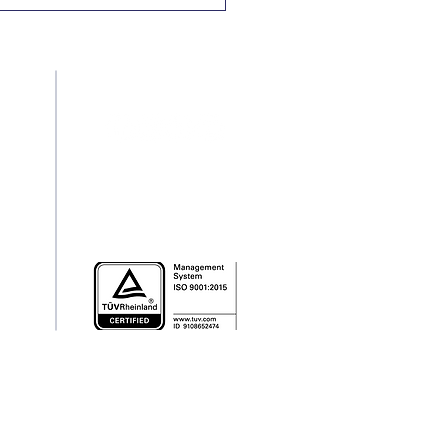
Nacional e
rnacional pela
minação da
riminação Racial
Redes Sociais
pt