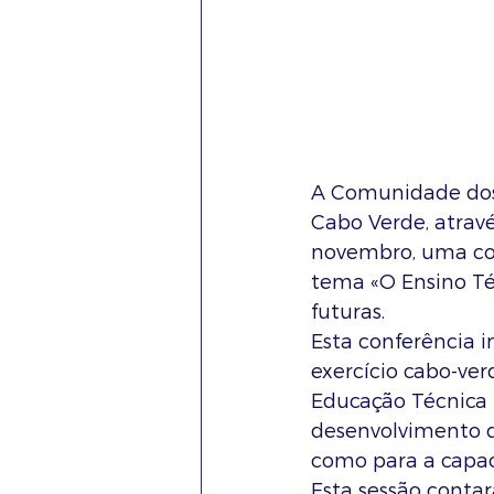
A Comunidade dos 
Cabo Verde, atravé
novembro, uma con
tema «O Ensino Téc
futuras.
Esta conferência 
exercício cabo-ver
Educação Técnica 
desenvolvimento d
como para a capac
Esta sessão conta