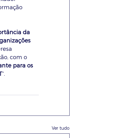
Formação 
rtância da 
ganizações 
resa 
ão, com o 
ante para os 
T
”.
Ver tudo