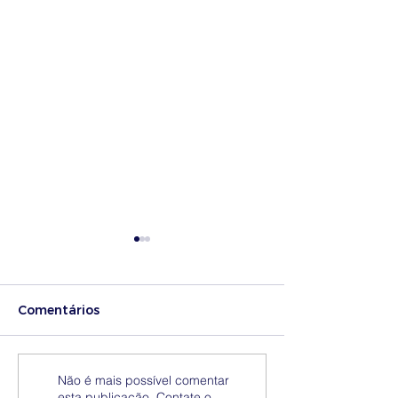
Comentários
Medidas excecionais
Dia Nacional 
Não é mais possível comentar
esta publicação. Contate o