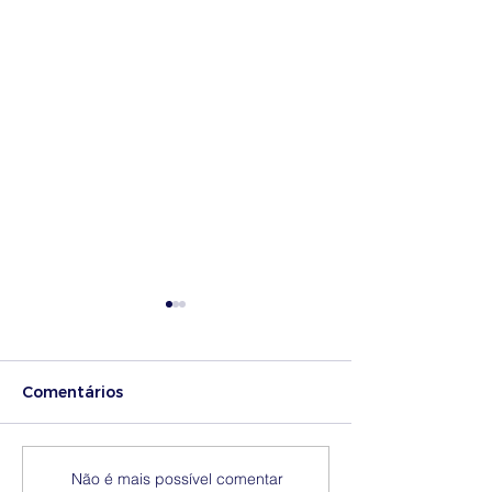
Comentários
Medidas excecionais
Dia Nacional 
Não é mais possível comentar