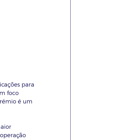
icações para 
om foco 
prémio é um 
ior 
ooperação 