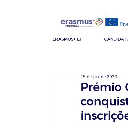
ERASMUS+ EF
CANDIDAT
15 de jun. de 2020
Prémio 
conquist
inscriçõ