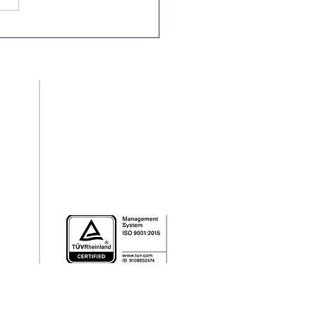
Nacional e
rnacional pela
minação da
riminação Racial
Redes Sociais
pt