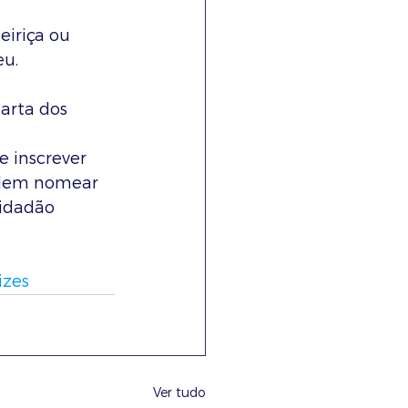
eiriça ou 
eu.
arta dos 
 inscrever 
odem nomear 
idadão 
izes
Ver tudo