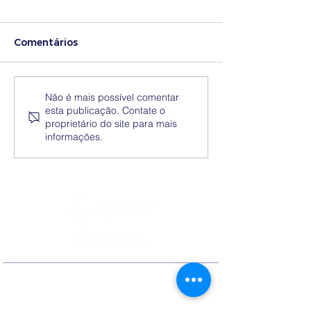
Comentários
Medidas excecionais
Dia Nacional 
Não é mais possível comentar
esta publicação. Contate o
de ação social no
Internacional 
proprietário do site para mais
Ensino Superior |
Eliminação da
informações.
Ucrânia
Discriminação
Contactos
Rua Ivone Silva, N.º 6, 1.º Dto. –