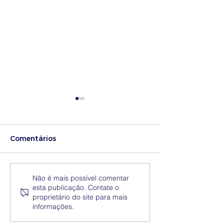
Comentários
Medidas excecionais
Dia Nacional 
Não é mais possível comentar
esta publicação. Contate o
de ação social no
Internacional 
proprietário do site para mais
Ensino Superior |
Eliminação da
informações.
Ucrânia
Discriminação