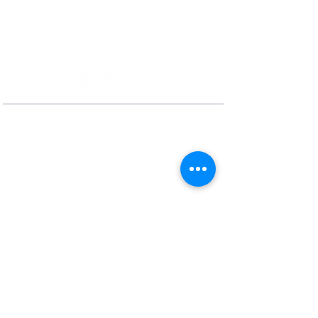
Contactos
Rua Ivone Silva, N.º 6, 1.º Dto. –
1050-124
Lisboa – Portugal
Tel:
+351 210 101 900
Fax:
+351 210 101 910
E-mail Agência:
agencianacional@erasmusmais.pt
E-mail Reclamações:
reclamacoes@erasmusmais.pt
Redes Sociais