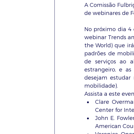
A Comissão Fulbrig
de webinares de F
No próximo dia 4 de
webinar Trends and 
the World) que ir
padrões de mobili
de serviços ao 
estrangeiro, e as
desejam estudar 
mobilidade).
Assista a este eve
Clare Overman
Center for Int
John E. Fowler
American Coun