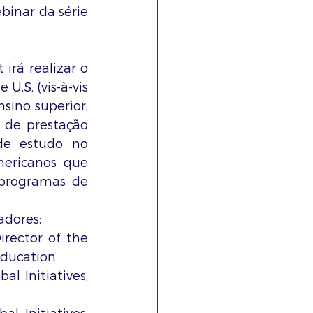
inar da série 
irá realizar o 
.S. (vis-à-vis 
ino superior, 
 de prestação 
de estudo no 
ericanos que 
programas de 
adores:
rector of the 
 Education
 Initiatives, 