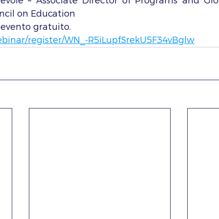
vole – Associate Director of Programs and Global
cil on Education
 evento gratuito.
ebinar/register/WN_-R5iLupfSrekU5F34vBglw