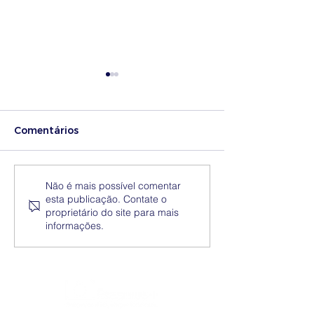
Comentários
Medidas excecionais
Dia Nacional 
Não é mais possível comentar
esta publicação. Contate o
de ação social no
Internacional 
proprietário do site para mais
Ensino Superior |
Eliminação da
informações.
Ucrânia
Discriminação