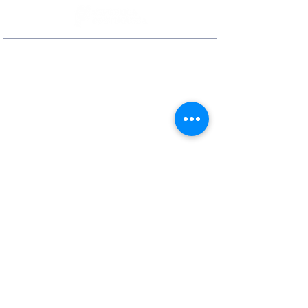
Contactos
Rua Ivone Silva, N.º 6, 1.º Dto. –
1050-124
Lisboa – Portugal
Tel:
+351 210 101 900
Fax:
+351 210 101 910
E-mail Agência:
agencianacional@erasmusmais.pt
E-mail Reclamações:
reclamacoes@erasmusmais.pt
Redes Sociais
O Erasmus+ é o programa da Comissão