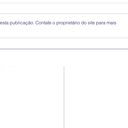
sta publicação. Contate o proprietário do site para mais
Medidas excecionais de
Dia 
ação social no Ensino
Inte
Superior | Ucrânia
Eli
Disc
Contactos
Rua Ivone Silva, N.º 6, 1.º
Dto. – 1050-124 Lisboa –
Portugal
Tel: +351 210 101 900
Fax: +351 210 101 910
E-mail Agência: