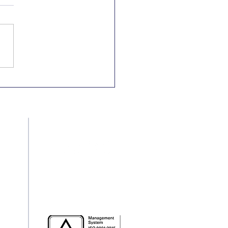
Nacional e
rnacional pela
minação da
riminação Racial
Redes Sociais