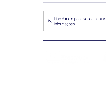
Não é mais possível comentar e
informações.
Conferência Erasmus+
App
O Erasmus+ é o programa da Comissão
Europeia nos domínios da Educação,
Formação, Juventude e do Desporto
(2021-2027).