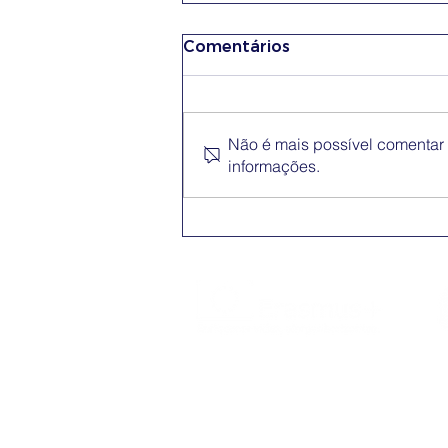
Comentários
Não é mais possível comentar e
informações.
Conferência Erasmus+
App
O Erasmus+ é o programa da Comissão