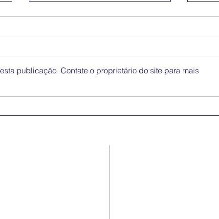
sta publicação. Contate o proprietário do site para mais
Medidas excecionais de
Dia 
ação social no Ensino
Inte
Superior | Ucrânia
Eli
Disc
Contactos
Rua Ivone Silva, N.º 6, 1.º
Dto. – 1050-124 Lisboa –
Portugal
Tel: +351 210 101 900