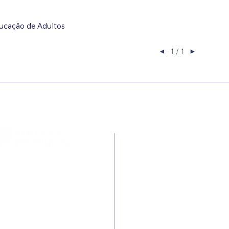
ucação de Adultos
◄
1 / 1
►
Contactos
Rua Ivone Silva, N.º 6, 1.º
Dto. – 1050-124 Lisboa –
Portugal
Tel: +351 210 101 900
Fax: +351 210 101 910