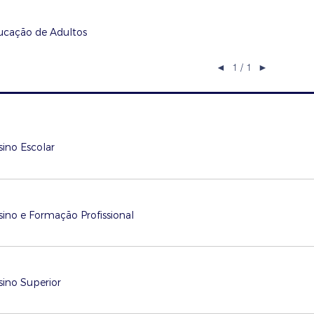
ucação de Adultos
◄
1 / 1
►
sino Escolar
sino e Formação Profissional
sino Superior