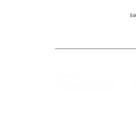
Ed
O Erasmus+ é o programa da Comissão
Europeia nos domínios da Educação,