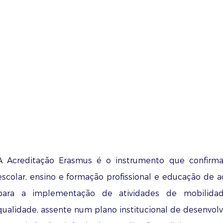
ição de financiamento 2021 às entidades acreditadas
:
al
ição de financiamento 2022 às entidades acreditadas
:
al
A Acreditação Erasmus é o instrumento que confirma 
escolar, ensino e formação profissional e educação de 
para a implementação de atividades de mobilid
qualidade, assente num plano institucional de desenvol