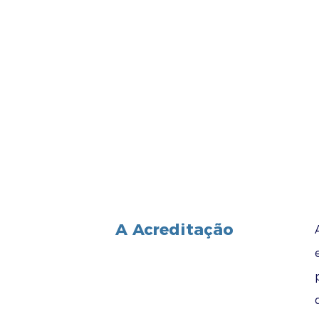
Consulte as regras de atribu
Ensino Escolar
Ensino e Formação Profission
Educação de Adultos
Consulte as regras de atribu
Ensino Escolar
Ensino e Formação Profission
Educação de Adultos
A Acreditação