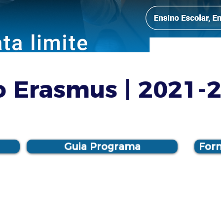
o Erasmus | 2021-
Guia Programa
Form
inanciamento às Entidades Acreditadas