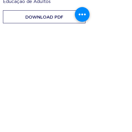
Educação de Adultos
DOWNLOAD PDF
Contacts
Rua Ivone Silva, N.º 6, 1.º Dto. –
1050-124
Lisboa – Portugal
Tel:
+351 210 101 900
Fax:
+351 210 101 910