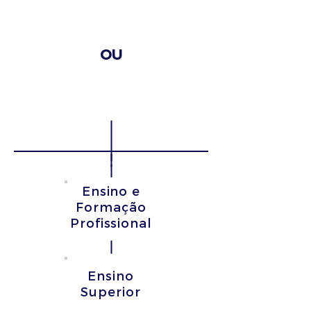
atividades de formação,
ensino ou aprendizagem
OU
Sem organização de
atividades de formação,
ensino ou aprendizagem
Ensino e
Formação
Profissional
Ensino
Superior