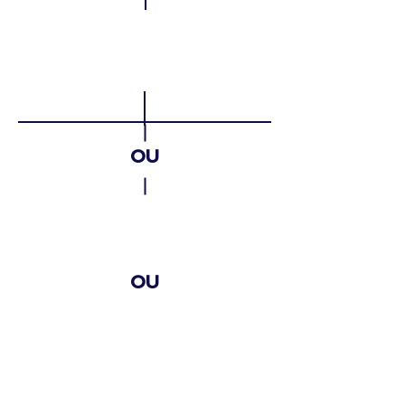
l
Parcerias
Estratégicas
OU
Transetoria
is
OU
Setoriai
s
Com organização de